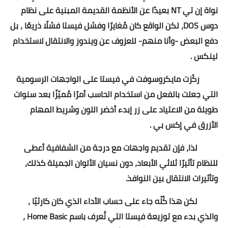
نواة إن تي NT بعيدًا عن الأنظمة القديمة المبنية على نظام
دوس DOS، لكن الواقع كان مُغايرًا وفشل فيستا فشلًا ذريعًا ، بل
دفع البعض -وأنا منهم- للعزوف عن ويندوز والانتقال لاستخدام
لينكس .
ركّزت مايكروسوفت في فيستا على الواجهات الرسومية
التي جعلت بالفعل من استخدام الحاسب أمرًا مُميّزًا بعد سنوات
طويلة من الاعتياد على زر إبدء أخضر اللون وشريط المهام
الأزرق في إكس بي .
لذا، فإن تقديم واجهات مع درجة من الشفافية أعطى
للنظام تأثيرًا ثلاثي الأبعاد، دون نسيان الألوان الجميلة كذلك،
وتأثيرات الانتقال بين النوافذ.
لكن هذا كُلّه جاء على حساب الأداء الذي كان كارثيًا ،
والذي بدء مع توزيعة فيستا التي تُعرف باسم Home Basic ،