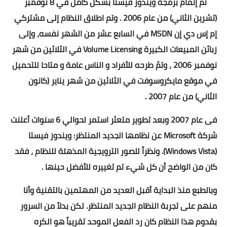
تم إتمام برمجة ويندوز فيستا بشكل كامل في 8 نوفمبر
(تشرين الثاني) من عام 2006 . وتم اطلاق النظام إلى مشتركي
إم إس دي إن MSDN في السابع عشر من الشهر نفسه، وإلى
زبائن المبيعات الكبيرة Volume Licensing في الثلاثين من شهر
نوفمبر 2006 ، وتمّ طرحه للأفراد و الناس عامة و متاحا للتحميل
في موقع مايكروسوفت في الثلاثين من شهر يناير (كانون
الثاني) من عام 2007 .
فى عام 2007 وبعد تطوير متعثر استمر لحوالي 6 سنوات أعلنت
شركة Microsoft عن نظامها الجديد المنتظر: ويندوز فيستا
(Windows Vista). ونظراً للصور الترويجية المذهلة للنظام ، فقد
كان من الواضح أن كل شيء تم تغييره للأفضل حينها .
وبالطبع منذ البداية أقبل العديد من المهتمين بالتقنية وأنا
منهم على تجربة النظام الجديد المنتظر. لكن بدلاً من السرور
بقدوم هذا النظام كان رد الفعل الموحد تقريباً هو الكره