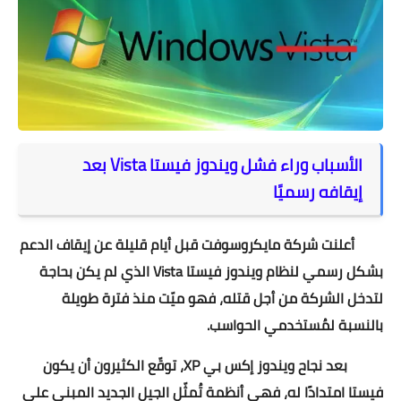
الأسباب وراء فشل ويندوز فيستا Vista بعد
إيقافه رسميًا
أعلنت شركة مايكروسوفت قبل أيام قليلة عن إيقاف الدعم
بشكل رسمي لنظام ويندوز فيستا Vista الذي لم يكن بحاجة
لتدخل الشركة من أجل قتله، فهو ميّت منذ فترة طويلة
بالنسبة لمُستخدمي الحواسب.
بعد نجاح ويندوز إكس بي XP، توقّع الكثيرون أن يكون
فيستا امتدادًا له، فهي أنظمة تُمثّل الجيل الجديد المبني على