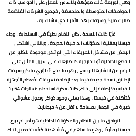
وهي توزيعة كانت موجّهة بالأساس للعمل على الحواسب ذات
المواصفات المتوسطة والمنخفضة ، فجميع الشركات المُنصّعة
طالبت مايكروسوفت بهذا الأمر الذي فشلت به .
فأيًا كانت النسخة ، كان النظام بطيئًا في الاستجابة , وجاء
فيستا بعقلية المكوّنات الداخلية الجديدة ، وبالتالي اشتكى
البعض من مشاكل التعريفات التي لم تكن موجودة للكثير من
القطع الداخلية أو الخارجية كالطابعات على سبيل المثال على
الرغم من انتشارها الواسع ، وهو ما دفع مُطوّري مايكروسوفت
لإطلاق نسخة جديدة فيما بعد لإضافة تعريفات لمُعظم الأجهزة
القياسية! إضافة إلى ذلك، كانت فكرة استخدام مُعالجات 64 بت
مُتأصّلة في فيستا ، وهذا يعني وجود ذواكر وصول عشوائي
كبيرة في الجهاز بمساحة لا تقل عن 4 جيجابايت .
التوافق ما بين النظام والمكوّنات الداخلية هو أمر لم يبرع
فيستا به أبدًا ، وهو ما ساهم في مُشاهدتنا كمُستخدمين لتلك