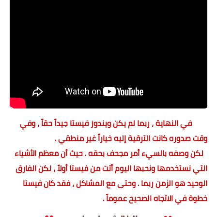
في النهاية ، ربما لم يكن ويندوز فيستا جيداً حقاً ، وفي
وقت صدوره كانت الترقية إليه خياراً غير منطقي .
لكن وصفه بالسيء أمر مجحف بحقه . حيث أن معظم الأشياء
التي نستخدمها ونحبها اليوم أتت من فيستا أولاً ، لكن الفارق
الوحيد هو الزمن ربما . وحتى مع المشاكل ، فقد كان فيستا
خطوة في الاتجاه الصحيح عموماً .