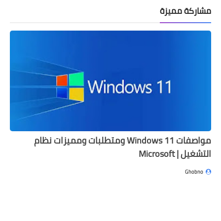
الأنفال
مشاركة مميزة
التوبة
يونس
هود
يوسف
الرعد
إبراهيم
الحجر
النحل
الإسراء
مواصفات Windows 11 ومتطلبات ومميزات نظام
الكهف
التشغيل | Microsoft
مريم
Ghobno
طه
الأنبياء
الحج