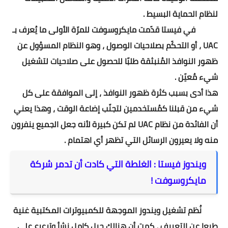
لنظام الحماية البسيط .
في فيستا قدّمت مايكروسوفت للمرّة الأولى ما يُعرف بـ
UAC ، أو التحكّم بصلاحيات الوصول ، وهو النظام المسؤول عن
ظهور النوافذ المُنبثقة طلبًا للحصول على صلاحيات لتشغيل
شيء مُعيّن .
هذا أدى بسبب كثرة ظهور النوافذ ، إلى الموافقة على كل
شيء من قبلنا كمُستخدمين لتجنّب إضاعة الوقت ، وهذا يعني
أن الفائدة من نظام UAC لم تكن كبيرة لأنه جعل الجميع ينفرون
منه ولا يعيرون الرسائل التي تظهر أي اهتمام .
ويندوز فيستا : الغلطة التي كادت أن تدمر شركة
مايكروسوفت !
نُظم تشغيل ويندوز الموجهة للكمبيوترات المكتبية غنية
طبعا عن التعريف ، كمت أن هنالك جيل كامل نشأ وترعرع على