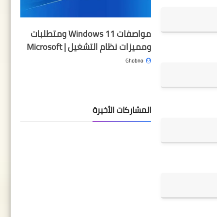
إبراهيم
الحجر
مواصفات Windows 11 ومتطلبات
النحل
ومميزات نظام التشغيل | Microsoft
الإسراء
Ghobno
الكهف
مريم
طه
المشاركات الأخيرة
الأنبياء
الحج
المؤمنون
النور
الفرقان
الشعراء
النمل
القصص