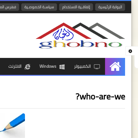
البوابة الرئيسية
إتفاقـية الاستخدام
سياسـة الخصوصـية
فهرس الم
الكمبيوتر
Windows
الانترنت
الرئيسية
who-are-we?